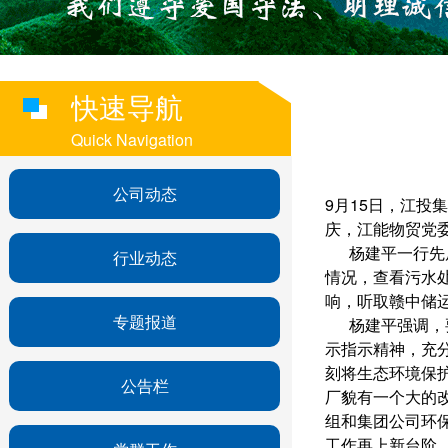
快速导航
Quick Navigation
公司动态
9月15日，江
庆，江能物贸党
杨建平一行先后
行业动态
情况，查看污水
响，听取赣中储
专题报道
杨建平强调，要
示指示精神，充
刻将生态环境保
公告栏
厂貌有一个大的
组和集团公司环
工作再上新台阶