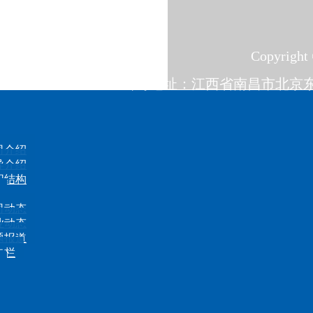
Copyri
公司地址：江西省南昌市北京东路23
司介绍
导介绍
织结构
司动态
业动态
题报道
告栏