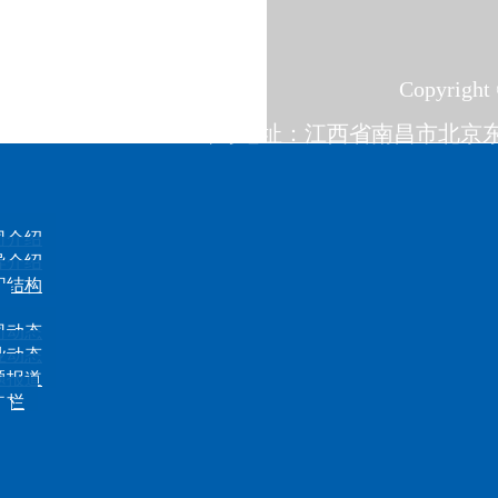
Copyri
公司地址：江西省南昌市北京东路23
司介绍
导介绍
织结构
司动态
业动态
题报道
告栏