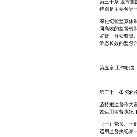
第三十条 发挥
特别是主要领导
深化纪检监察体
同高效的监督机
监督、群众监督
常态长效的监督
第五章 工作职责
第三十一条 党
坚持把监督作为
效运用监督执纪“
（一）党员、干
运用监督执纪第