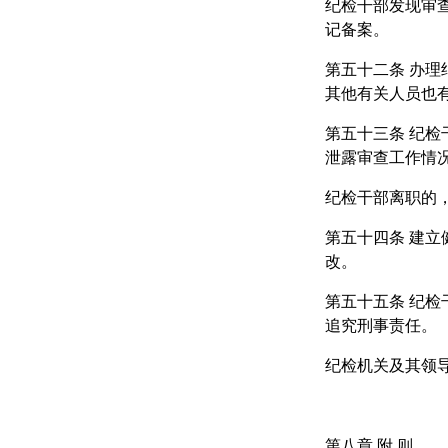
纪检干部发现审
记备案。
第五十二条 办
其他有关人员也
第五十三条 纪
泄露审查工作情
纪检干部离职的
第五十四条 建
改。
第五十五条 纪
追究刑事责任。
纪检机关及其领
第八章 附 则