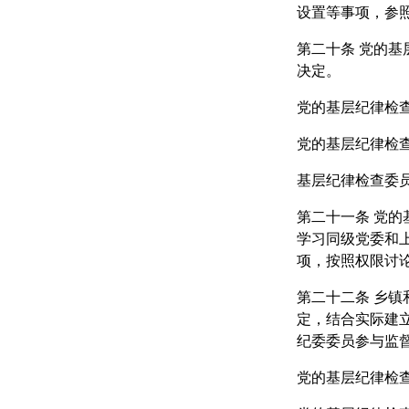
设置等事项，参
第二十条 党的
决定。
党的基层纪律检
党的基层纪律检
基层纪律检查委
第二十一条 党
学习同级党委和
项，按照权限讨
第二十二条 乡
定，结合实际建
纪委委员参与监
党的基层纪律检