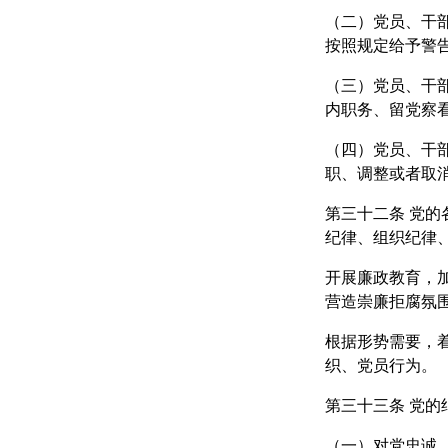
（二）党员、干
按照规定给予警
（三）党员、干
内职务、留党察
（四）党员、干
职、调整或者取
第三十二条 党
纪律、组织纪律
开展廉政教育，
营造崇廉拒腐氛
根据形势需要，
织、党员行为。
第三十三条 党
（一）对党忠诚