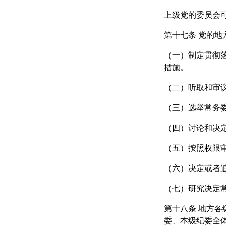
上级党的委员会
第十七条 党的
（一）制定贯彻
措施。
（二）听取和审
（三）选举常务
（四）讨论和决
（五）按照权限
（六）决定或者
（七）研究决定
第十八条 地方
委、本级纪委全