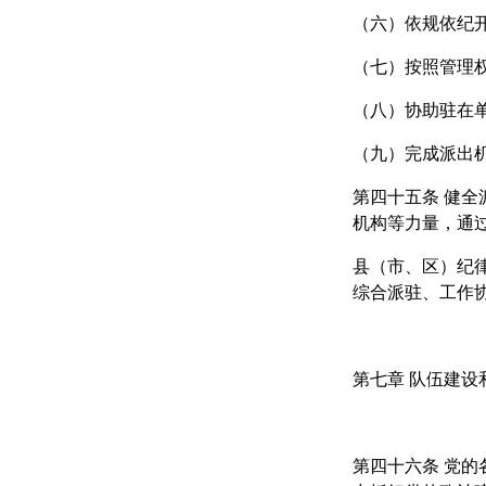
（六）依规依纪
（七）按照管理
（八）协助驻在
（九）完成派出
第四十五条 健
机构等力量，通过
县（市、区）纪
综合派驻、工作
第七章 队伍建设
第四十六条 党