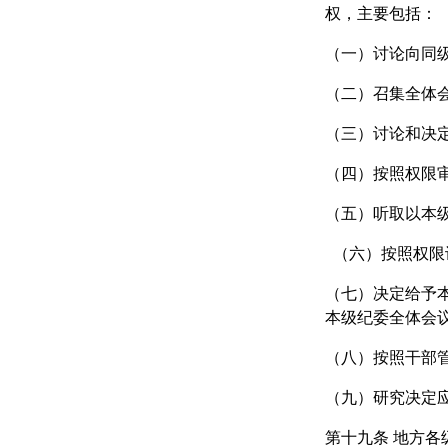
权，主要包括：
（一）讨论向同
（二）召集全体
（三）讨论和决
（四）按照权限
（五）听取以本
（六）按照权限
（七）决定给予
本级纪委全体会
（八）按照干部
（九）研究决定
第十九条 地方