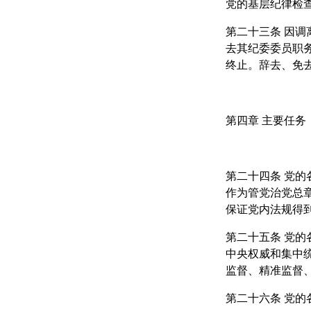
党的基层纪律检
第二十三条 因
去其纪委委员职
终止。辞去、免
第四章 主要任务
第二十四条 党
作为管党治党总
保证党内法规得
第二十五条 党
中央权威和集中
监督、精准监督
第二十六条 党