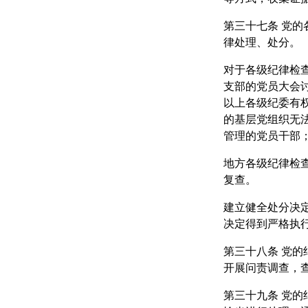
第三十七条 党
律处理、处分。
对于各级纪律检
支部的党员大会
以上各级纪委有
的基层党组织无
管理的党员干部
地方各级纪律检
复查。
建立健全处分决
决定得到严格执
第三十八条 党
开展问责调查，
第三十九条 党